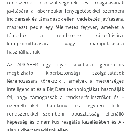
rendszerek felkészültségének és reagálásának
javítására a kibernetikai fenyegetésekkel szembeni
incidensek és támadások elleni védekezés javítására,
másrészt pedig egy félelmetes fegyver, amelyet a
támadók a rendszerek károsítására,
kompromittálására vagy manipulálására
használhatnak.
Az AI4CYBER egy olyan következő generációs
megbízható kiberbiztonsági szolgáltatások
létrehozására törekszik , amelyek a mesterséges
intelligenciát és a Big Data technológiákat használják
fel, hogy támogassák a rendszerfejlesztőket és –
üzemeltetőket hatékony és egyben fejlett
rendszerekkel szembeni robusztusság, ellenálló
képesség és dinamikus reagálás kezelésében és AI-
alapú kibertámadások ellen.