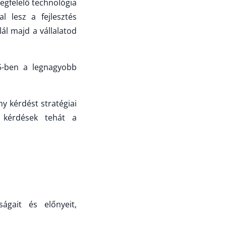
megfelelő technológia
l lesz a fejlesztés
ál majd a vállalatod
5-ben a legnagyobb
y kérdést stratégiai
 kérdések tehát a
ágait és előnyeit,