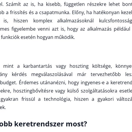
l. Számít az is, ha kisebb, független részekre lehet bon
bb a frissítés és a csapatmunka. Előny, ha hatékonyan kezel
t is, hiszen komplex alkalmazásoknál kulcsfontossá
rdemes figyelembe venni azt is, hogy az alkalmazás például
tt funkciók esetén hogyan működik.
k, mint a karbantartás vagy hoszting költsége, könnye
éhány kérdés megválaszolásával már tervezhetőbb les
 budget. Érdemes utánanézni, hogy ingyenes-e a keretrend
inekre, hosztingbővítésre vagy külső szolgáltatásokra ese
yakran frissül a technológia, hiszen a gyakori változá
ek.
jobb keretrendszer most?