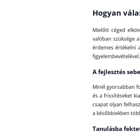
Hogyan vála
Mielőtt céged elkö
valóban szüksége a 
érdemes értékelni a
figyelembevételével.
A fejlesztés seb
Minél gyorsabban fol
és a frissítéseket k
csapat olyan felhas
a későbbiekben több
Tanulásba fekte