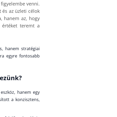
s figyelembe venni.
és az üzleti célok
a, hanem az, hogy
 értéket teremt a
s, hanem stratégiai
ára egyre fontosabb
kezünk?
 eszköz, hanem egy
ított a konzisztens,