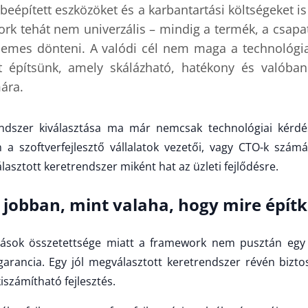
 beépített eszközöket és a karbantartási költségeket i
rk tehát nem univerzális – mindig a termék, a csapat 
emes dönteni. A valódi cél nem maga a technológi
t építsünk, amely skálázható, hatékony és valóban
ára.
ndszer kiválasztása ma már nemcsak technológiai kérdé
 a szoftverfejlesztő vállalatok vezetői, vagy CTO-k szám
asztott keretrendszer miként hat az üzleti fejlődésre.
 jobban, mint valaha, hogy mire épít
ások összetettsége miatt a framework nem pusztán egy
arancia. Egy jól megválasztott keretrendszer révén biztos
iszámítható fejlesztés.