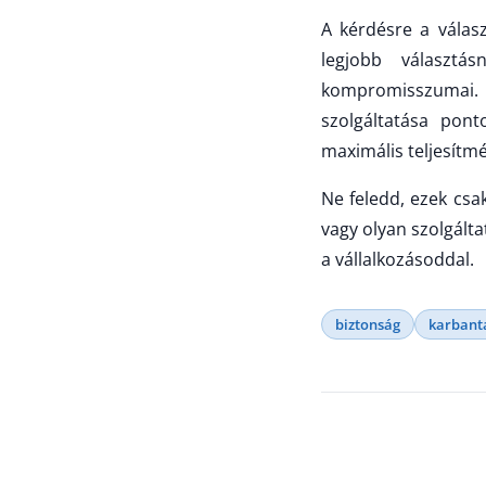
A kérdésre a válasz
legjobb választ
kompromisszumai. 
szolgáltatása pont
maximális teljesítmé
Ne feledd, ezek csa
vagy olyan szolgálta
a vállalkozásoddal.
biztonság
karbant