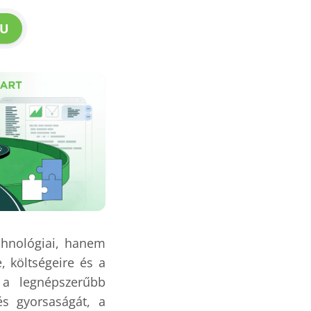
U
chnológiai, hanem
, költségeire és a
 a legnépszerűbb
és gyorsaságát, a