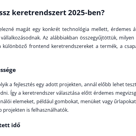
ssz keretrendszert 2025-ben?
telezné magát egy konkrét technológia mellett, érdemes á
vállalkozásodnak. Az alábbiakban összegyűjtöttük, milyen
 különböző frontend keretrendszereket a termék, a csapat
essége
yik a fejlesztés egy adott projekten, annál előbb lehet teszte
iadni. Így a keretrendszer választása előtt érdemes megvizs
ználói elemeket, például gombokat, menüket vagy űrlapokat
 projekten is felhasználhatók.
tett idő