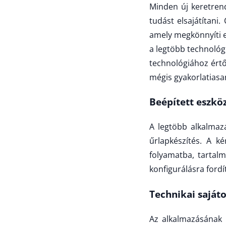
Minden új keretren
tudást elsajátítani
amely megkönnyíti e
a legtöbb technológ
technológiához értő
mégis gyakorlatiasan
Beépített eszkö
A legtöbb alkalmaz
űrlapkészítés. A k
folyamatba, tartalm
konfigurálásra fordí
Technikai saját
Az alkalmazásának 