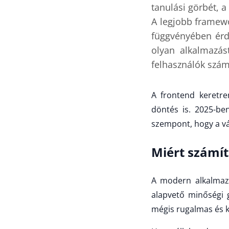
tanulási görbét, a
A legjobb framewo
függvényében érd
olyan alkalmazás
felhasználók szám
A frontend keretre
döntés is. 2025-ben
szempont, hogy a vál
Miért számít
A modern alkalmaz
alapvető minőségi g
mégis rugalmas és k