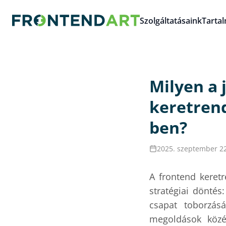
Szolgáltatásaink
Tarta
Milyen a 
keretrend
ben?
2025. szeptember 22
A frontend keret
stratégiai döntés
csapat toborzás
megoldások közé 