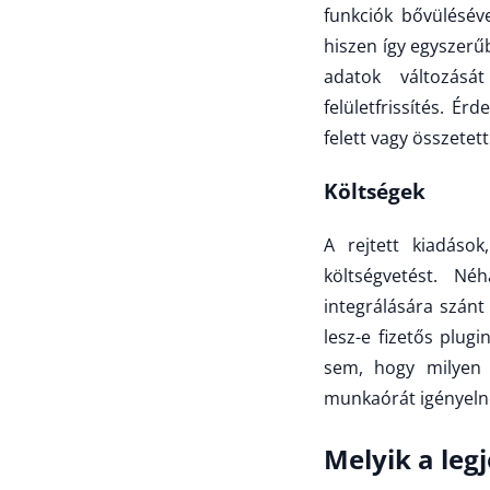
funkciók bővüléséve
hiszen így egyszerű
adatok változásá
felületfrissítés. É
felett vagy összete
Költségek
A rejtett kiadáso
költségvetést. N
integrálására szánt
lesz-e fizetős plug
sem, hogy milyen g
munkaórát igényeln
Melyik a leg