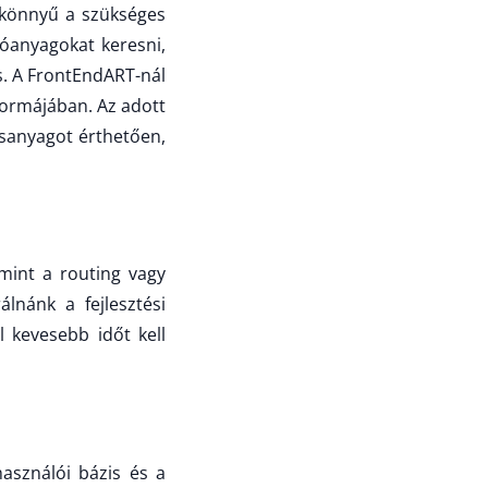
 könnyű a szükséges
tóanyagokat keresni,
s. A FrontEndART-nál
formájában. Az adott
ásanyagot érthetően,
mint a routing vagy
lnánk a fejlesztési
 kevesebb időt kell
asználói bázis és a