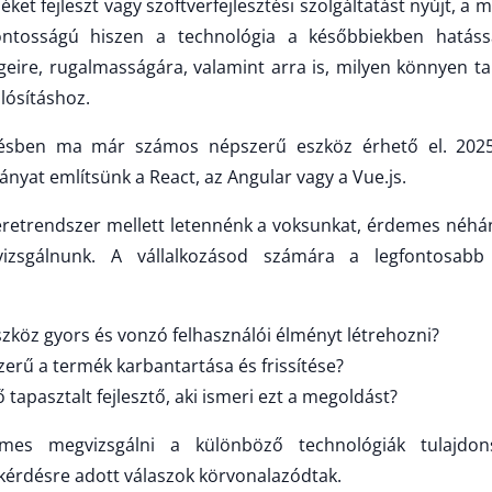
éket fejleszt vagy szoftverfejlesztési szolgáltatást nyújt, a 
fontosságú hiszen a technológia a későbbiekben hatássa
geire, rugalmasságára, valamint arra is, milyen könnyen tal
lósításhoz.
ztésben ma már számos népszerű eszköz érhető el. 202
nyat említsünk a React, az Angular vagy a Vue.js.
eretrendszer mellett letennénk a voksunkat, érdemes néhán
izsgálnunk. A vállalkozásod számára a legfontosabb
eszköz gyors és vonzó felhasználói élményt létrehozni?
erű a termék karbantartása és frissítése?
tapasztalt fejlesztő, aki ismeri ezt a megoldást?
es megvizsgálni a különböző technológiák tulajdons
kérdésre adott válaszok körvonalazódtak.