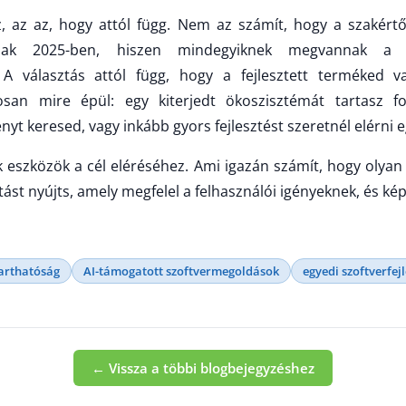
, az az, hogy attól függ. Nem az számít, hogy a szakértő
ásnak 2025-ben, hiszen mindegyiknek megvannak a
A választás attól függ, hogy a fejlesztett terméked va
osan mire épül: egy kiterjedt ökoszisztémát tartasz f
nyt keresed, vagy inkább gyors fejlesztést szeretnél elérni e
k eszközök a cél eléréséhez. Ami igazán számít, hogy olyan
tást nyújts, amely megfelel a felhasználói igényeknek, és k
arthatóság
AI-támogatott szoftvermegoldások
egyedi szoftverfejl
← Vissza a többi blogbejegyzéshez