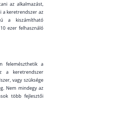
tani az alkalmazást,
i a keretrendszer az
gú a kiszámítható
 10 ezer felhasználó
n felemészthetik a
z a keretrendszer
szer, vagy szüksége
tleg. Nem mindegy az
sok több fejlesztői