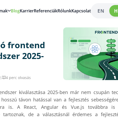
EN
H
lmak
Blog
Karrier
Referenciák
Rólunk
Kapcsolat
jó frontend
szer 2025-
.
4 perc olvasás
rendszer kiválasztása 2025-ben már nem csupán te
: hosszú távon hatással van a fejlesztés sebességére
ára is. A React, Angular és Vue.js továbbra is
tartoznak, de a választásnál érdemes a fejleszt