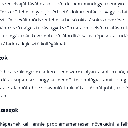
dszer elsajátításához kell idő, de nem mindegy, mennyire
. Célszerű lehet olyan jól érthető dokumentációt vagy okta
zt. De bevált módszer lehet a belső oktatások szervezése i
iához szükséges tudást igyekszünk átadni belső oktatások 
 kollégák már kevesebb időráfordítással is képesek a tud
 átadni a fejlesztő kollégáknak.
zök
áshoz szükségesek a keretrendszerek olyan alapfunkciói, 
érdés csupán az, hogy a leendő technológia, amit integrá
az-e alapból ehhez hasonló funkciókat. Annál jobb, minél
tani.
osságok
képesnek kell lennie problémamentesen növekedni a felh