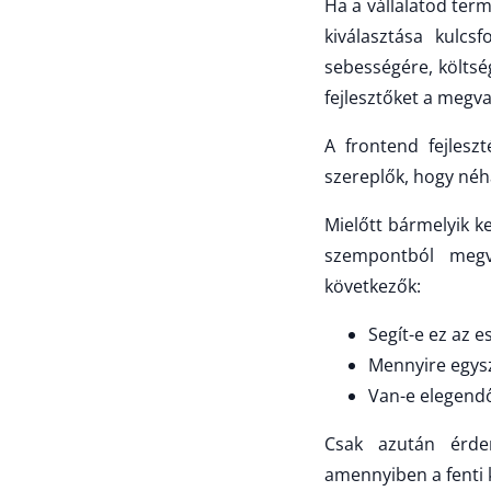
Ha a vállalatod term
kiválasztása kulcs
sebességére, költsé
fejlesztőket a megva
A frontend fejles
szereplők, hogy néhá
Mielőtt bármelyik k
szempontból megv
következők:
Segít-e ez az 
Mennyire egysz
Van-e elegendő 
Csak azután érdem
amennyiben a fenti 