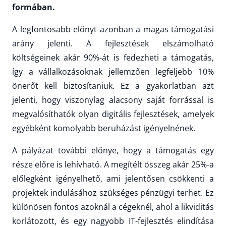
formában.
A legfontosabb előnyt azonban a magas támogatási
arány jelenti. A fejlesztések elszámolható
költségeinek akár 90%-át is fedezheti a támogatás,
így a vállalkozásoknak jellemzően legfeljebb 10%
önerőt kell biztosítaniuk. Ez a gyakorlatban azt
jelenti, hogy viszonylag alacsony saját forrással is
megvalósíthatók olyan digitális fejlesztések, amelyek
egyébként komolyabb beruházást igényelnének.
A pályázat további előnye, hogy a támogatás egy
része előre is lehívható. A megítélt összeg akár 25%-a
előlegként igényelhető, ami jelentősen csökkenti a
projektek indulásához szükséges pénzügyi terhet. Ez
különösen fontos azoknál a cégeknél, ahol a likviditás
korlátozott, és egy nagyobb IT-fejlesztés elindítása