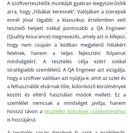
A szoftvertesztelők munkáját gyakran leegyszerűsítik
arra, hogy „hibákat keresnek”. Valójában a szerepük
ennél jóval tágabb: a klasszikus értelemben vett
tesztelő helyett sokkal pontosabb a QA Engineer
(Quality Assurance) megnevezés, amely azt is kifejezi,
hogy nem csupán a kódban megjelenő hibákért
felelnek, hanem a teljes fejlesztési folyamat
minőségéért. A tesztelés célja ezért sokkal
stratégiaibb szemléletű. A QA Engineer azt vizsgálja,
hogy a szoftver valóban azt nyújtja-e, amit az üzlet és
a felhasználók elvárnak tőle, különböző körülmények
között és eltérő használati módok mellett. Ez a
szemlélet nemcsak a minőséget javítja, hanem
hosszú távon a
tesztelési költségek csökkentéséhez
is hozzájárul.
A tesztelés során derülnek ki azok a problémák,