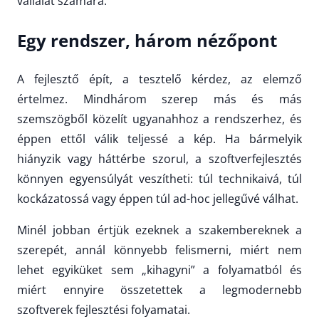
vállalat számára.
Egy rendszer, három nézőpont
A fejlesztő épít, a tesztelő kérdez, az elemző
értelmez. Mindhárom szerep más és más
szemszögből közelít ugyanahhoz a rendszerhez, és
éppen ettől válik teljessé a kép. Ha bármelyik
hiányzik vagy háttérbe szorul, a szoftverfejlesztés
könnyen egyensúlyát veszítheti: túl technikaivá, túl
kockázatossá vagy éppen túl ad-hoc jellegűvé válhat.
Minél jobban értjük ezeknek a szakembereknek a
szerepét, annál könnyebb felismerni, miért nem
lehet egyiküket sem „kihagyni” a folyamatból és
miért ennyire összetettek a legmodernebb
szoftverek fejlesztési folyamatai.