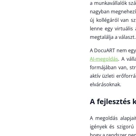
a munkavállalók szám
nagyban megnehezíti
új kollégáról van s
lenne egy virtuális
megtalálja a választ.
A DocuART nem egy 
AI-megoldás
. A vál
formájában van, str
aktív üzleti erőforr
elvárásoknak.
A fejlesztés 
A megoldás alapjait
igények és szigorú 
hogy a rendszer nem