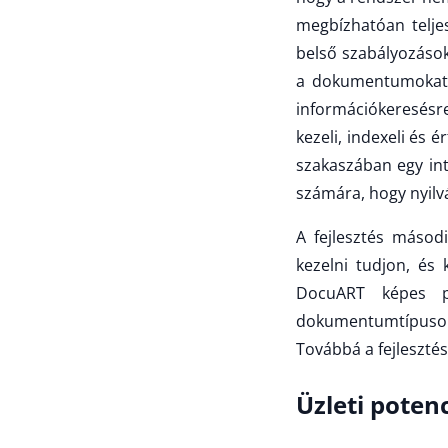
megbízhatóan telje
belső szabályozások
a dokumentumokat. 
információkeresésre
kezeli, indexeli és
szakaszában egy inte
számára, hogy nyil
A fejlesztés másod
kezelni tudjon, és
DocuART képes pr
dokumentumtípusok f
Továbbá a fejlesztés
Üzleti potenc