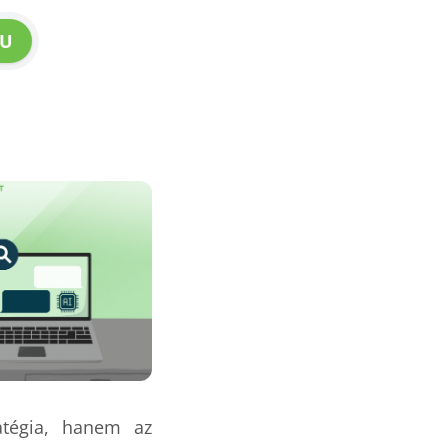
U
atégia, hanem az