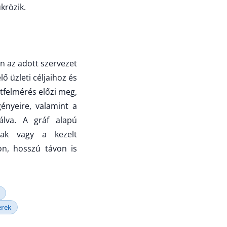
krözik.
 az adott szervezet
ő üzleti céljaihoz és
atfelmérés előzi meg,
ényeire, valamint a
álva. A gráf alapú
nak vagy a kezelt
on, hosszú távon is
erek