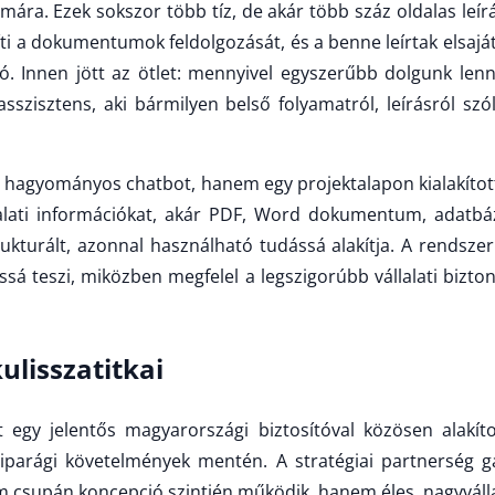
ára. Ezek sokszor több tíz, de akár több száz oldalas leír
 a dokumentumok feldolgozását, és a benne leírtak elsajátít
zó. Innen jött az ötlet: mennyivel egyszerűbb dolgunk len
 asszisztens, aki bármilyen belső folyamatról, leírásról sz
hagyományos chatbot, hanem egy projektalapon kialakítot
lalati információkat, akár PDF, Word dokumentum, adatbá
ukturált, azonnal használható tudássá alakítja. A rendszer
ássá teszi, miközben megfelel a legszigorúbb vállalati bizto
kulisszatitkai
 egy jelentős magyarországi biztosítóval közösen alakítot
iparági követelmények mentén. A stratégiai partnerség ga
 csupán koncepció szintjén működik, hanem éles, nagyválla