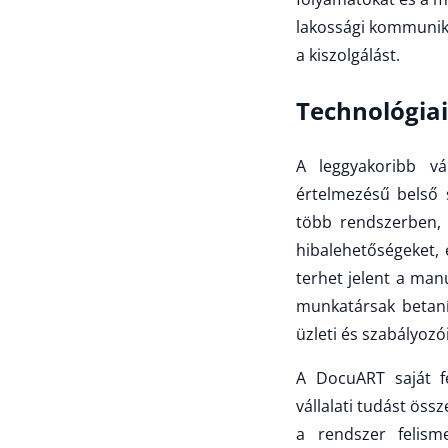
lakossági kommunikác
a kiszolgálást.
Technológiai
A leggyakoribb vál
értelmezésű belső 
több rendszerben, e
hibalehetőségeket, 
terhet jelent a man
munkatársak betaní
üzleti és szabályozó
A DocuART saját f
vállalati tudást öss
a rendszer felism