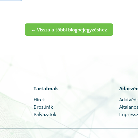
← Vissza a többi blogbejegyzéshez
Tartalmak
Adatvé
Hírek
Adatvéde
Brosúrák
Általános
Pályázatok
Impress