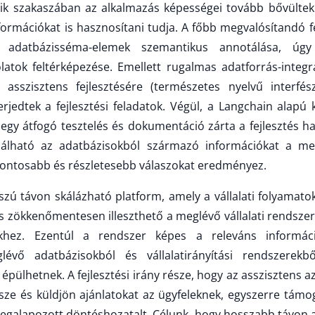
dik szakaszában az alkalmazás képességei tovább bővültek
nformációkat is hasznosítani tudja. A főbb megvalósítandó 
is adatbázisséma-elemek szemantikus annotálása, úg
atok feltérképezése. Emellett rugalmas adatforrás-integrá
ő asszisztens fejlesztésére (természetes nyelvű interfé
terjedtek a fejlesztési feladatok. Végül, a Langchain alapú
egy átfogó tesztelés és dokumentáció zárta a fejlesztés h
álható az adatbázisokból származó információkat a meg
pontosabb és részletesebb válaszokat eredményez.
ú távon skálázható platform, amely a vállalati folyamato
 és zökkenőmentesen illeszthető a meglévő vállalati rendsz
khez. Ezentúl a rendszer képes a releváns informác
lévő adatbázisokból és vállalatirányítási rendszerekb
pülhetnek. A fejlesztési irány része, hogy az asszisztens 
ssze és küldjön ajánlatokat az ügyfeleknek, egyszerre támog
egalapozott döntéshozatalt. Célunk, hogy hosszabb távon 