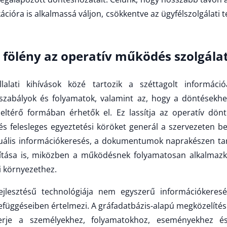
ióra is alkalmassá váljon, csökkentve az ügyfélszolgálati t
 fölény az operatív működés szolgál
lalati kihívások közé tartozik a széttagolt informáci
szabályok és folyamatok, valamint az, hogy a döntésekh
ltérő formában érhetők el. Ez lassítja az operatív dönté
és felesleges egyeztetési köröket generál a szervezeten be
uális információkeresés, a dokumentumok naprakészen tart
tása is, miközben a működésnek folyamatosan alkalmazko
i környezethez.
ejlesztésű technológiája nem egyszerű információkeres
zefüggéseiben értelmezi. A gráfadatbázis-alapú megközelítés
erje a személyekhez, folyamatokhoz, eseményekhez é