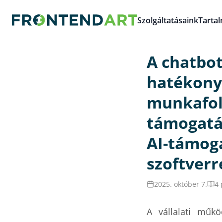
Szolgáltatásaink
Tarta
A chatbot
hatékony
munkafol
támogatá
AI-támog
szoftverr
2025. október 7.
4 
A vállalati műk