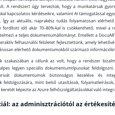
sít. A rendszert úgy terveztük, hogy a munkatársak gyors
kal kapcsolatos kérdéseikre, valamint AI támogatással egys
Így az aktuális, naprakész tudás folyamatosan elérhet
 fordított idő akár 70–80%-kal is csökkenthető, mivel a 
 értelmezi a teljes dokumentumállományt. Emellett a DocuART
raktív felhasználói felületet fejlesztettünk, amely lehetővé
vánosan elérhető dokumentumokból származó információkr
ik szakaszában a célunk az volt, hogy a rendszer bizalm
 képes legyen speciális dokumentumtípusokat feldolgozni
ivát dokumentumok biztonságos kezelése és integrá
eldolgozására, mint belső utasítások, folyamatleírások, 
 keretét képezte az Azure felhőszolgáltatásokkal való integr
iál: az adminisztrációtól az értékesíté