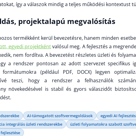
okat, így a válaszok mindig a teljes működési kontextust tü
dás, projektalapú megvalósítás
zos termékként kerül bevezetésre, hanem minden esetben
tt, egyedi projektként
valósul meg. A fejlesztés a megrendel
kedik, nem fordítva. A bevezetést részletes üzleti és folyam
ogy a rendszer pontosan az adott szervezet specifikus ig
 formátumokra (például PDF, DOCX) legyen optimaliz
etővé teszi, hogy a rendszer a felhasználók számá
 növekedésével is stabil és gyors válaszidőt biztosíts
dést.
endszerekbe
AI-támogatott szoftvermegoldások
egyedi AI fejlesztés
cia integrálás üzleti rendszerekbe
üzleti folyamatokra szabott szoftv
fejlesztése