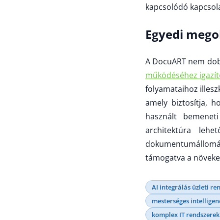
kapcsolódó kapcsolat
Egyedi megol
A DocuART nem dobo
működéséhez igazíto
folyamataihoz illesz
amely biztosítja, h
használt bemeneti
architektúra leh
dokumentumállomány
támogatva a növeke
AI integrálás üzleti r
mesterséges intelligen
komplex IT rendszerek 