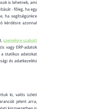
ások is lehetnek, ami
ását - főleg, ha egy
ne, ha segítségünkre
óló kérdésre azonnal
t,
személyre szabott
zis vagy ERP-adatok
 a statikus adatokat
nsági és adatkezelési
tuk ki, valós üzleti
ranciát jelent arra,
lati környezetben is