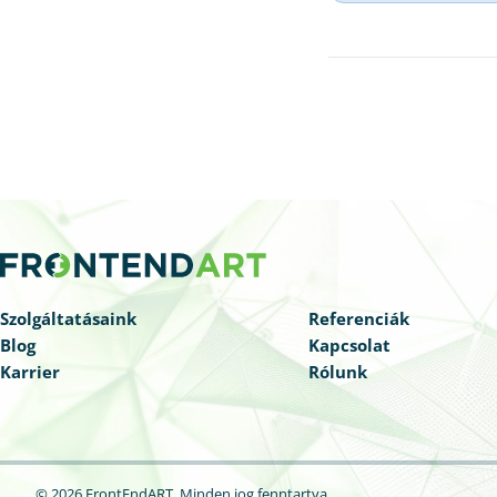
Szolgáltatásaink
Referenciák
Blog
Kapcsolat
Karrier
Rólunk
© 2026 FrontEndART.
Minden jog fenntartva.