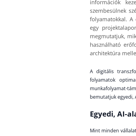
információk kez
szembesülnek szé
folyamatokkal. A
egy projektalapo
megmutatjuk, miké
használható erőf
architektúra melle
A digitális trans
folyamatok optim
munkafolyamat-támo
bemutatjuk egyedi, 
Egyedi, AI-a
Mint minden vállala