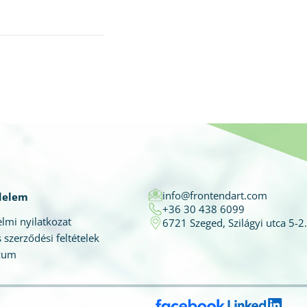
info@frontendart.com
delem
+36 30 438 6099
lmi nyilatkozat
6721 Szeged, Szilágyi utca 5-2.
 szerződési feltételek
zum