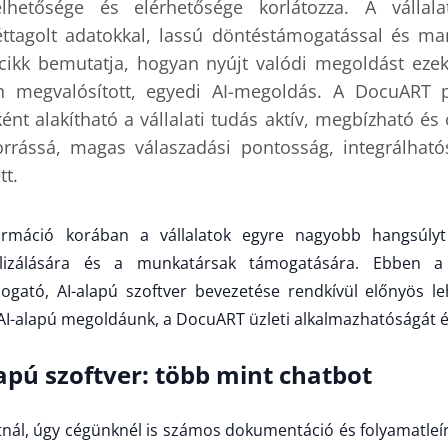
elhetősége és elérhetősége korlátozza. A vállala
ttagolt adatokkal, lassú döntéstámogatással és man
 cikk bemutatja, hogyan nyújt valódi megoldást eze
n megvalósított, egyedi AI-megoldás. A DocuART p
nt alakítható a vállalati tudás aktív, megbízható és o
orrássá, magas válaszadási pontosság, integrálható
tt.
zformáció korában a vállalatok egyre nagyobb hangsúlyt
alizálására és a munkatársak támogatására. Ebben a
gató, AI-alapú szoftver bevezetése rendkívül előnyös le
AI-alapú megoldáunk, a DocuART üzleti alkalmazhatóságát és
lapú szoftver: több mint chatbot
tnál, úgy cégünknél is számos dokumentáció és folyamatleír