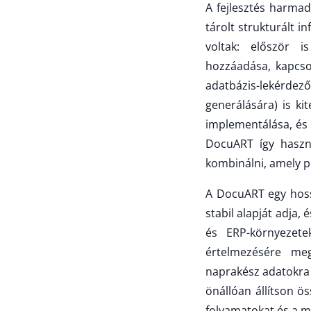
A fejlesztés harma
tárolt strukturált i
voltak: először 
hozzáadása, kapcsol
adatbázis-lekérdez
generálására) is ki
implementálása, és 
DocuART így haszn
kombinálni, amely 
A DocuART egy hossz
stabil alapját adja,
és ERP-környezete
értelmezésére meg
naprakész adatokra é
önállóan állítson ö
folyamatokat és a m