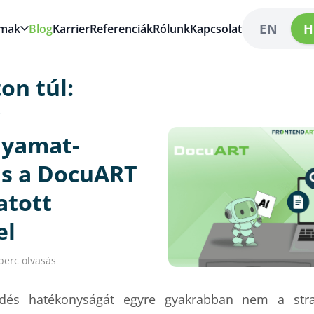
EN
H
lmak
Blog
Karrier
Referenciák
Rólunk
Kapcsolat
on túl:
yamat-
s a DocuART
atott
el
perc olvasás
ödés hatékonyságát egyre gyakrabban nem a str