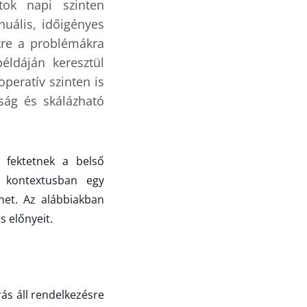
tok napi szinten
uális, időigényes
kre a problémákra
éldáján keresztül
peratív szinten is
ság és skálázható
 fektetnek a belső
 kontextusban egy
het. Az alábbiakban
 előnyeit.
ás áll rendelkezésre