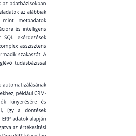
: az adatbázisokban
feladatok az alábbiak
y mint metaadatok
cióra és intelligens
sz SQL lekérdezések
 komplex asszisztens
armadik szakaszát. A
lévő tudásbázissal
k automatizálásának
erekhez, például CRM-
iók kinyerésére és
ől, így a döntések
az ERP-adatok alapján
atva az értékesítési
a DocuART közvetlen