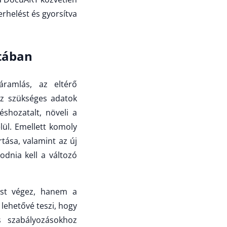
erhelést és gyorsítva
atában
óáramlás, az eltérő
ez szükséges adatok
shozatalt, növeli a
lül. Emellett komoly
ása, valamint az új
dnia kell a változó
ést végez, hanem a
 lehetővé teszi, hogy
s szabályozásokhoz